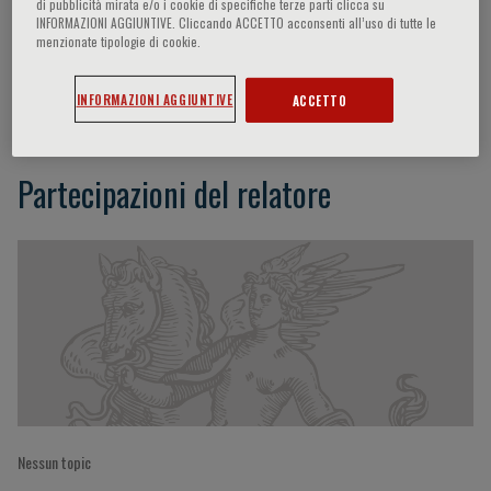
di pubblicità mirata e/o i cookie di specifiche terze parti clicca su
INFORMAZIONI AGGIUNTIVE. Cliccando ACCETTO acconsenti all’uso di tutte le
menzionate tipologie di cookie.
Gloria Pelizzo
INFORMAZIONI AGGIUNTIVE
ACCETTO
Partecipazioni del relatore
Nessun topic