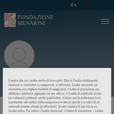
IT
Gloria Pelizzo
Il nostro sito usa cookie anche di terze parti. Oltre ai Cookie strettamente
necessari a consentire la navigazione, si utilizzano, Cookie funzionali per
consentire una migliore fruibilità di navigazione, Cookie di prestazione per
effettuare statistiche aggregate sul suo utilizzo, e Cookie di pubblicità mirata
per sottoporti contenuti, anche pubblicitari, in linea con le preferenze da te
manifestate nell‘ambito della navigazione in rete su questo e su altri siti ed
HOME PAGE
/
CORSI ED EVENTI
/
RELATORE
automaticamente rilevate (profilazione). Se vuoi saperne di più clicca su
Cookie policy. Per inibire i Cookie funzionali, i Cookie di prestazione, i Cookie