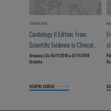
CARDIOLOGIA
Nes
Cardiology II Edition. From
F
Scientific Evidence to Clinical
cl
Practice
Siracusa | Da 05/11/2018 a 07/11/2018
Pa
Gratuita
Gr
SCOPRI CORSO
SC