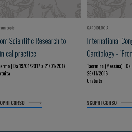
sun topic
CARDIOLOGIA
rom Scientific Research to
International Con
inical practice
Cardiology - "Fro
Evidence to Clinic
lermo | Da 19/01/2017 a 21/01/2017
Taormina (Messina) | Da
atuita
26/11/2016
Gratuita
OPRI CORSO
SCOPRI CORSO