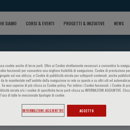
HI SIAMO
CORSI & EVENTI
PROGETTI & INIZIATIVE
NEWS
o usa cookie anche di terze parti. Oltre ai Cookie strettamente necessari a consentire la navigaz
ookie funzionali per consentire una migliore fruibilità di navigazione, Cookie di prestazione per
ggregate sul suo utilizzo, e Cookie di pubblicità mirata per sottoporti contenuti, anche pubblicit
 da te manifestate nell‘ambito della navigazione in rete su questo e su altri siti ed automatic
). Se vuoi saperne di più clicca su Cookie policy. Per inibire i Cookie funzionali, i Cookie di pr
blicità mirata e/o i cookie di specifiche terze parti clicca su INFORMAZIONI AGGIUNTIVE. Cl
l’uso di tutte le menzionate tipologie di cookie.
Oreto
INFORMAZIONI AGGIUNTIVE
ACCETTO