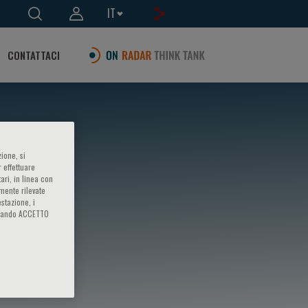
IT
CONTATTACI
ione, si
 effettuare
ari, in linea con
amente rilevate
estazione, i
iccando ACCETTO