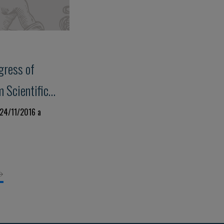
gress of
m Scientific
al Practice"
 24/11/2016 a