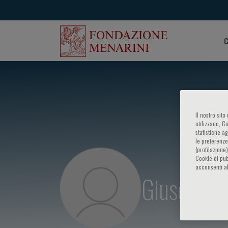
C
Il nostro sit
utilizzano, C
statistiche a
le preferenze
(profilazione
Cookie di pub
acconsenti al
Giuseppe 