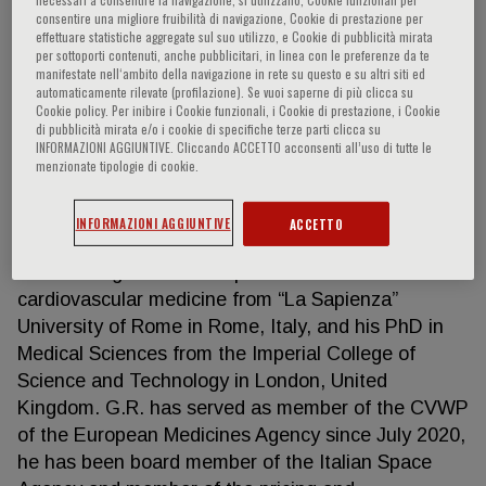
consentire una migliore fruibilità di navigazione, Cookie di prestazione per
effettuare statistiche aggregate sul suo utilizzo, e Cookie di pubblicità mirata
per sottoporti contenuti, anche pubblicitari, in linea con le preferenze da te
manifestate nell‘ambito della navigazione in rete su questo e su altri siti ed
Giuseppe Massimo Claudio Rosano
automaticamente rilevate (profilazione). Se vuoi saperne di più clicca su
Cookie policy. Per inibire i Cookie funzionali, i Cookie di prestazione, i Cookie
di pubblicità mirata e/o i cookie di specifiche terze parti clicca su
President Heart Failure Association Giuseppe M.C.
INFORMAZIONI AGGIUNTIVE. Cliccando ACCETTO acconsenti all’uso di tutte le
Rosano, MD, PhD, is Director of the Cardiovascular
menzionate tipologie di cookie.
translational laboratory at IRCCS San Raffaele
Roma where he is also Professor of Pharmacology
INFORMAZIONI AGGIUNTIVE
ACCETTO
and Consultant Cardiologist. G.R. received his
medical degree and his specialisation in
cardiovascular medicine from “La Sapienza”
University of Rome in Rome, Italy, and his PhD in
Medical Sciences from the Imperial College of
Science and Technology in London, United
Kingdom. G.R. has served as member of the CVWP
of the European Medicines Agency since July 2020,
he has been board member of the Italian Space