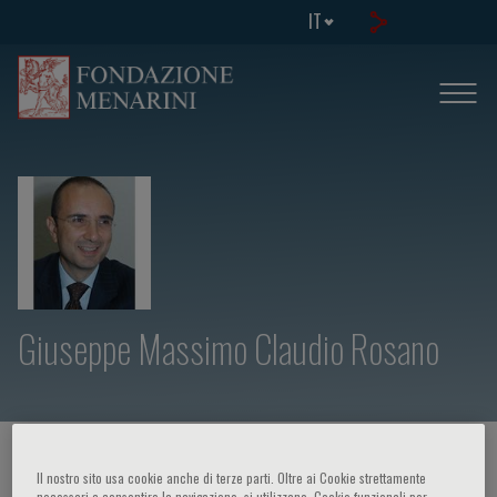
IT
Giuseppe Massimo Claudio Rosano
HOME PAGE
/
CORSI ED EVENTI
/
RELATORE
Il nostro sito usa cookie anche di terze parti. Oltre ai Cookie strettamente
necessari a consentire la navigazione, si utilizzano, Cookie funzionali per