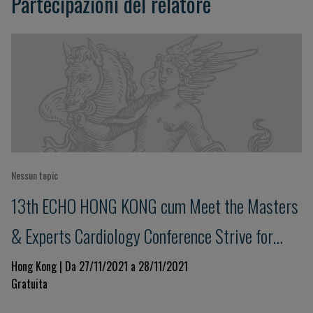
Partecipazioni del relatore
Nessun topic
13th ECHO HONG KONG cum Meet the Masters
& Experts Cardiology Conference Strive for
Clinical Excellence in COVID Pandemic
Hong Kong | Da 27/11/2021 a 28/11/2021
Gratuita