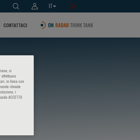
IT
CONTATTACI
ione, si
 effettuare
ari, in linea con
amente rilevate
estazione, i
iccando ACCETTO