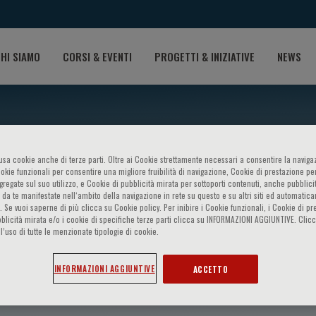
HI SIAMO
CORSI & EVENTI
PROGETTI & INIZIATIVE
NEWS
o usa cookie anche di terze parti. Oltre ai Cookie strettamente necessari a consentire la navigaz
ookie funzionali per consentire una migliore fruibilità di navigazione, Cookie di prestazione per
ggregate sul suo utilizzo, e Cookie di pubblicità mirata per sottoporti contenuti, anche pubblicit
 da te manifestate nell‘ambito della navigazione in rete su questo e su altri siti ed automatic
). Se vuoi saperne di più clicca su Cookie policy. Per inibire i Cookie funzionali, i Cookie di pr
blicità mirata e/o i cookie di specifiche terze parti clicca su INFORMAZIONI AGGIUNTIVE. Cl
l’uso di tutte le menzionate tipologie di cookie.
Grandaliano
INFORMAZIONI AGGIUNTIVE
ACCETTO