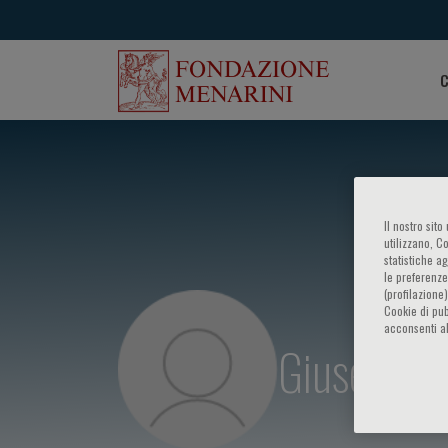
C
Il nostro sit
utilizzano, C
statistiche a
le preferenze
(profilazione
Cookie di pub
acconsenti al
Giuseppe 