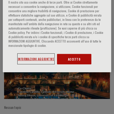
Il nostro sito usa cookie anche di terze parti. Oltre ai Cookie strettamente
necessari a consentire la navigazione, si utilizzano, Cookie funzionali per
consentire una migliore fruibilità di navigazione, Cookie di prestazione per
effettuare statistiche aggregate sul suo utilizzo, e Cookie di pubblicità mirata
Giuliano Tocci
per sottoporti contenuti, anche pubblicitari, in linea con le preferenze da te
manifestate nell‘ambito della navigazione in rete su questo e su altri siti ed
automaticamente rilevate (profilazione). Se vuoi saperne di più clicca su
Cookie policy. Per inibire i Cookie funzionali, i Cookie di prestazione, i Cookie
di pubblicità mirata e/o i cookie di specifiche terze parti clicca su
INFORMAZIONI AGGIUNTIVE. Cliccando ACCETTO acconsenti all’uso di tutte le
Partecipazioni del relatore
menzionate tipologie di cookie.
INFORMAZIONI AGGIUNTIVE
ACCETTO
Nessun topic