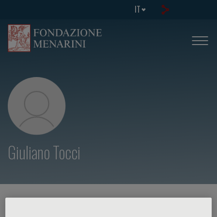
IT
Giuliano Tocci
HOME PAGE
/
CORSI ED EVENTI
/
RELATORE