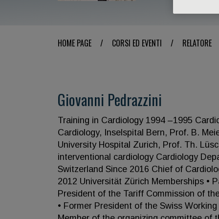
HOME PAGE
/
CORSI ED EVENTI
/
RELATORE
Giovanni Pedrazzini
Training in Cardiology 1994 –1995 Cardio
Cardiology, Inselspital Bern, Prof. B. Me
University Hospital Zurich, Prof. Th. Lü
interventional cardiology Cardiology Dep
Switzerland Since 2016 Chief of Cardiolo
2012 Universität Zürich Memberships • Pa
President of the Tariff Commission of th
• Former President of the Swiss Workin
Member of the organizing committee of 