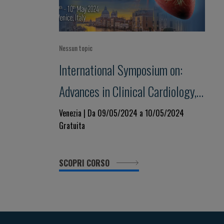
Nessun topic
International Symposium on:
Advances in Clinical Cardiology,
Valvular Heart Disease and
Venezia | Da 09/05/2024 a 10/05/2024
Gratuita
Cardiovascular Imaging
SCOPRI CORSO