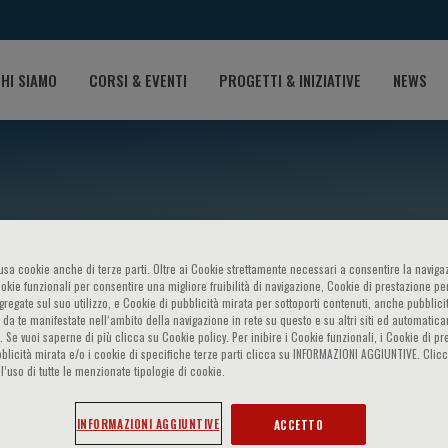
HI SIAMO
CORSI & EVENTI
PROGETTI & INIZIATIVE
NEWS
o usa cookie anche di terze parti. Oltre ai Cookie strettamente necessari a consentire la navigaz
ookie funzionali per consentire una migliore fruibilità di navigazione, Cookie di prestazione per
ggregate sul suo utilizzo, e Cookie di pubblicità mirata per sottoporti contenuti, anche pubblicit
 da te manifestate nell‘ambito della navigazione in rete su questo e su altri siti ed automatic
). Se vuoi saperne di più clicca su Cookie policy. Per inibire i Cookie funzionali, i Cookie di pr
edrazzini
blicità mirata e/o i cookie di specifiche terze parti clicca su INFORMAZIONI AGGIUNTIVE. Cl
l’uso di tutte le menzionate tipologie di cookie.
INFORMAZIONI AGGIUNTIVE
ACCETTO