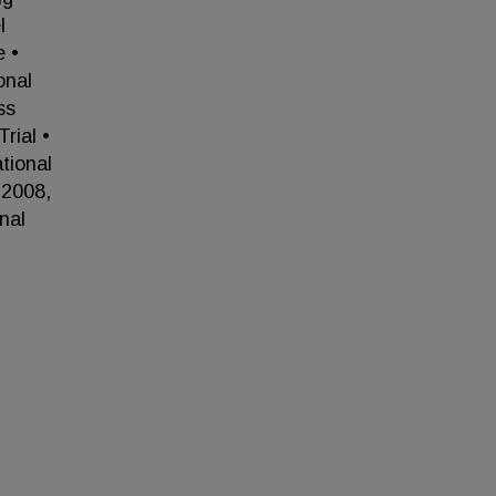
l
e •
onal
ss
rial •
ational
 2008,
nal