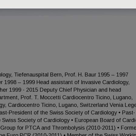
logy, Tiefenauspital Bern, Prof. H. Baur 1995 – 1997
ier 1998 – 1999 Head assistant of Invasive Cardiology,
scher 1999 - 2015 Deputy Chief Physician and head
artment, Prof. T. Moccetti Cardiocentro Ticino, Lugano,
gy, Cardiocentro Ticino, Lugano, Switzerland Venia Leg
st-President of the Swiss Society of Cardiology • Past-
e Swiss Society of Cardiology • European Board of Card
g Group for PTCA and Thrombolysis (2010-2011) • Forme
the Euro PCR (2010-2011) • Member of the Swiss Worki