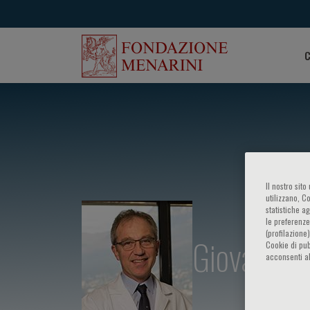
C
Il nostro sit
utilizzano, C
statistiche a
le preferenze
(profilazione
Giovanni P
Cookie di pub
acconsenti al