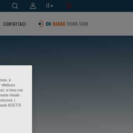
IT
CONTATTACI
ione, si
 effettuare
ari, in linea con
amente rilevate
estazione, i
iccando ACCETTO