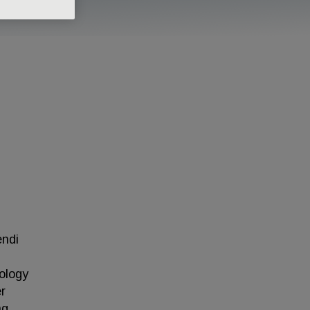
endi
iology
r
ng