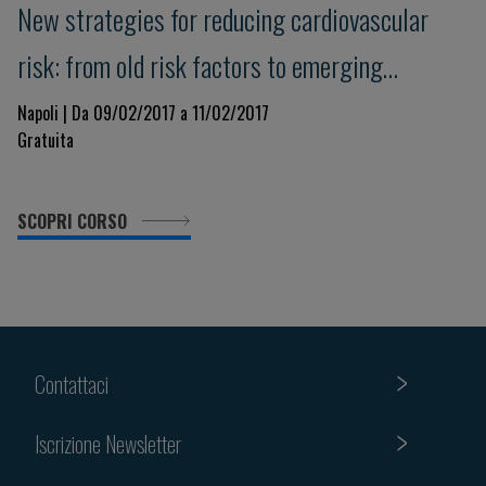
New strategies for reducing cardiovascular
risk: from old risk factors to emerging
diagnostic and therapeutic strategies
Napoli | Da 09/02/2017 a 11/02/2017
Gratuita
SCOPRI CORSO
Contattaci
Iscrizione Newsletter