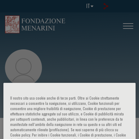
IT
Giovanni Boniolo
Il nostro sito usa cookie anche di terze parti. Oltre ai Cookie strettamente
necessari a consentire la navigazione, si utilizzano, Cookie funzionali per
consentire una migliore fruibilità di navigazione, Cookie di prestazione per
effettuare statistiche aggregate sul suo utilizzo, e Cookie di pubblicità mirata
per sottoporti contenuti, anche pubblicitari, in linea con le preferenze da te
manifestate nell‘ambito della navigazione in rete su questo e su altri siti ed
HOME PAGE
/
CORSI ED EVENTI
/
RELATORE
automaticamente rilevate (profilazione). Se vuoi saperne di più clicca su
Cookie policy. Per inibire i Cookie funzionali, i Cookie di prestazione, i Cookie