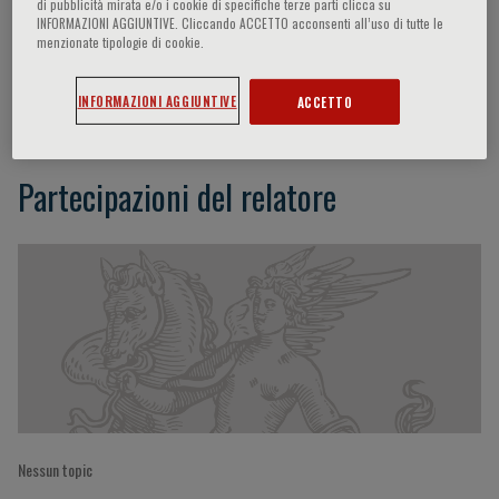
di pubblicità mirata e/o i cookie di specifiche terze parti clicca su
INFORMAZIONI AGGIUNTIVE. Cliccando ACCETTO acconsenti all’uso di tutte le
menzionate tipologie di cookie.
Giovanni Boniolo
INFORMAZIONI AGGIUNTIVE
ACCETTO
Partecipazioni del relatore
Nessun topic