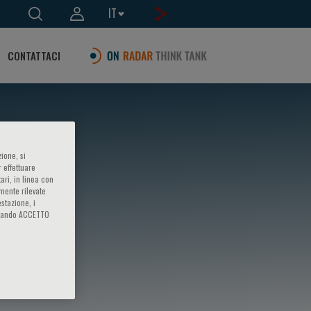
IT
CONTATTACI
ione, si
 effettuare
ari, in linea con
amente rilevate
estazione, i
iccando ACCETTO