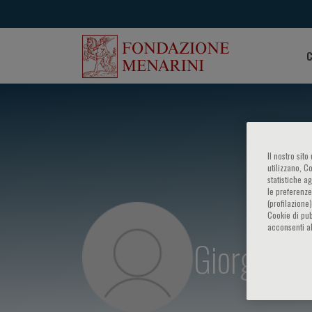
C
Il nostro sit
utilizzano, C
statistiche a
le preferenze
(profilazione
Cookie di pub
acconsenti al
Giorgio V