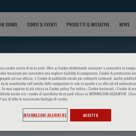
HI SIAMO
CORSI & EVENTI
PROGETTI & INIZIATIVE
NEWS
o usa cookie anche di terze parti. Oltre ai Cookie strettamente necessari a consentire la navigaz
ookie funzionali per consentire una migliore fruibilità di navigazione, Cookie di prestazione per
ggregate sul suo utilizzo, e Cookie di pubblicità mirata per sottoporti contenuti, anche pubblicit
 da te manifestate nell‘ambito della navigazione in rete su questo e su altri siti ed automatic
). Se vuoi saperne di più clicca su Cookie policy. Per inibire i Cookie funzionali, i Cookie di pr
blicità mirata e/o i cookie di specifiche terze parti clicca su INFORMAZIONI AGGIUNTIVE. Cl
l’uso di tutte le menzionate tipologie di cookie.
escovo
INFORMAZIONI AGGIUNTIVE
ACCETTO