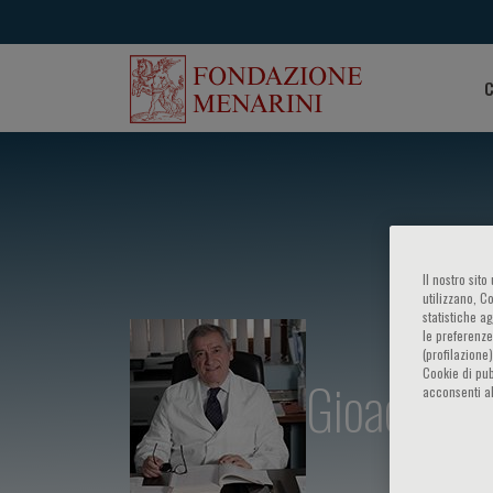
C
Il nostro sit
utilizzano, C
statistiche a
le preferenze
(profilazione
Cookie di pub
Gioacchin
acconsenti al