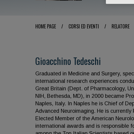
HOME PAGE
/
CORSI ED EVENTI
/
RELATORE
Gioacchino Tedeschi
Graduated in Medicine and Surgery, specia
international research experiences condu
Great Britain (Dept. of Pharmacology, Un
NIH, Bethesda, MD), in 2000 became Profe
Naples, Italy. In Naples he is Chief of De
Advanced Neuroimaging. He is currently Pa
Elected Member of the American Neurolog
international awards and is responsible f
among the Top Italian Scientists based on 