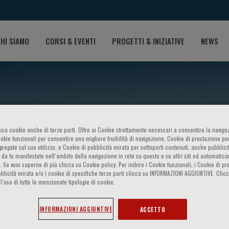
HI SIAMO
CORSI & EVENTI
PROGETTI & INIZIATIVE
NEWS
o usa cookie anche di terze parti. Oltre ai Cookie strettamente necessari a consentire la navigaz
ookie funzionali per consentire una migliore fruibilità di navigazione, Cookie di prestazione per
ggregate sul suo utilizzo, e Cookie di pubblicità mirata per sottoporti contenuti, anche pubblicit
 da te manifestate nell‘ambito della navigazione in rete su questo e su altri siti ed automatic
). Se vuoi saperne di più clicca su Cookie policy. Per inibire i Cookie funzionali, i Cookie di pr
blicità mirata e/o i cookie di specifiche terze parti clicca su INFORMAZIONI AGGIUNTIVE. Cl
o Tedeschi
l’uso di tutte le menzionate tipologie di cookie.
INFORMAZIONI AGGIUNTIVE
ACCETTO