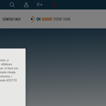
IT
CONTATTACI
ione, si
 effettuare
ari, in linea con
amente rilevate
estazione, i
iccando ACCETTO