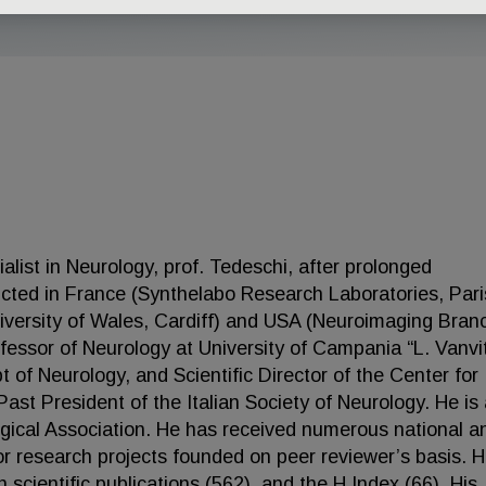
list in Neurology, prof. Tedeschi, after prolonged
cted in France (Synthelabo Research Laboratories, Pari
iversity of Wales, Cardiff) and USA (Neuroimaging Bran
ssor of Neurology at University of Campania “L. Vanvite
pt of Neurology, and Scientific Director of the Center for
st President of the Italian Society of Neurology. He is
ical Association. He has received numerous national a
or research projects founded on peer reviewer’s basis. H
scientific publications (562), and the H Index (66). His