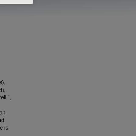
s),
ch,
lli”,
 an
nd
e is