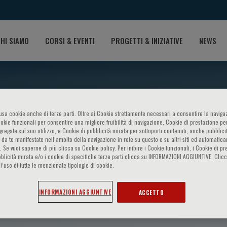
HI SIAMO
CORSI & EVENTI
PROGETTI & INIZIATIVE
NEWS
o usa cookie anche di terze parti. Oltre ai Cookie strettamente necessari a consentire la navigaz
ookie funzionali per consentire una migliore fruibilità di navigazione, Cookie di prestazione per
ggregate sul suo utilizzo, e Cookie di pubblicità mirata per sottoporti contenuti, anche pubblicit
 da te manifestate nell‘ambito della navigazione in rete su questo e su altri siti ed automatic
). Se vuoi saperne di più clicca su Cookie policy. Per inibire i Cookie funzionali, i Cookie di pr
blicità mirata e/o i cookie di specifiche terze parti clicca su INFORMAZIONI AGGIUNTIVE. Cl
l’uso di tutte le menzionate tipologie di cookie.
rone
INFORMAZIONI AGGIUNTIVE
ACCETTO