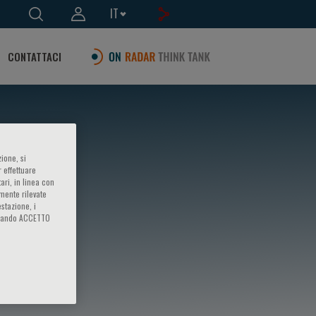
IT
CONTATTACI
ione, si
 effettuare
ari, in linea con
amente rilevate
estazione, i
iccando ACCETTO