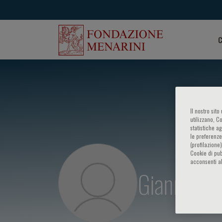
C
Il nostro sit
utilizzano, C
statistiche a
le preferenze
(profilazione
Cookie di pub
acconsenti al
Gianni Ma