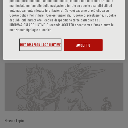
per sottoporti contenuti, anche pubblicitari, in linea con le preferenze da te
manifestate nell‘ambito della navigazione in rete su questo e su altri siti ed
automaticamente rilevate (profilazione). Se vuoi saperne di più clicca su
Cookie policy. Per inibire i Cookie funzionali, i Cookie di prestazione, i Cookie
Dina Sreng
di pubblicità mirata e/o i cookie di specifiche terze parti clicca su
INFORMAZIONI AGGIUNTIVE. Cliccando ACCETTO acconsenti all’uso di tutte le
menzionate tipologie di cookie.
INFORMAZIONI AGGIUNTIVE
ACCETTO
Partecipazioni del relatore
Nessun topic