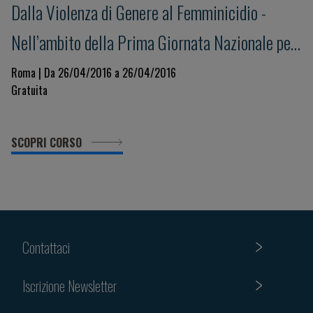
Dalla Violenza di Genere al Femminicidio -
Nell’ambito della Prima Giornata Nazionale per
la Salute della Donna indetta dal Ministero
Roma | Da 26/04/2016 a 26/04/2016
Gratuita
della Salute
SCOPRI CORSO
Contattaci
Iscrizione Newsletter