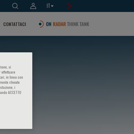
IT
CONTATTACI
ione, si
 effettuare
ari, in linea con
amente rilevate
estazione, i
iccando ACCETTO