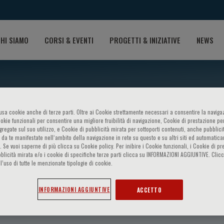
HI SIAMO
CORSI & EVENTI
PROGETTI & INIZIATIVE
NEWS
o usa cookie anche di terze parti. Oltre ai Cookie strettamente necessari a consentire la navigaz
ookie funzionali per consentire una migliore fruibilità di navigazione, Cookie di prestazione per
ggregate sul suo utilizzo, e Cookie di pubblicità mirata per sottoporti contenuti, anche pubblicit
 da te manifestate nell‘ambito della navigazione in rete su questo e su altri siti ed automatic
). Se vuoi saperne di più clicca su Cookie policy. Per inibire i Cookie funzionali, i Cookie di pr
blicità mirata e/o i cookie di specifiche terze parti clicca su INFORMAZIONI AGGIUNTIVE. Cl
l’uso di tutte le menzionate tipologie di cookie.
 Baldazzi
INFORMAZIONI AGGIUNTIVE
ACCETTO