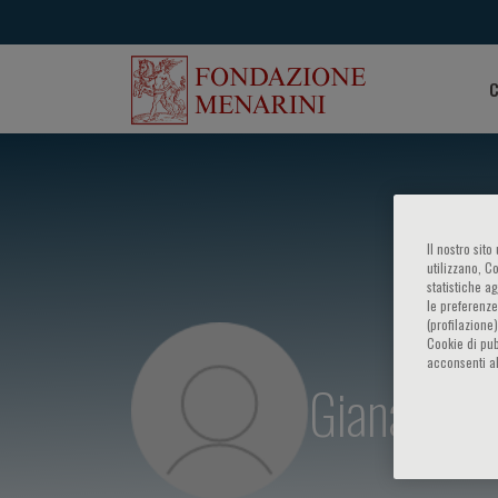
C
Il nostro sit
utilizzano, C
statistiche a
le preferenze
(profilazione
Cookie di pub
acconsenti al
Gianandrea