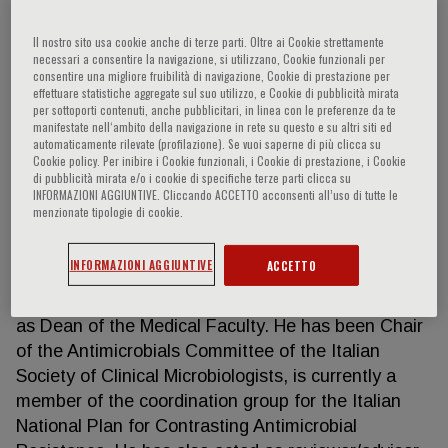
Il nostro sito usa cookie anche di terze parti. Oltre ai Cookie strettamente
necessari a consentire la navigazione, si utilizzano, Cookie funzionali per
Gian Maria Rossolini
consentire una migliore fruibilità di navigazione, Cookie di prestazione per
effettuare statistiche aggregate sul suo utilizzo, e Cookie di pubblicità mirata
per sottoporti contenuti, anche pubblicitari, in linea con le preferenze da te
Gian Maria Rossolini is Professor of Microbiology
manifestate nell‘ambito della navigazione in rete su questo e su altri siti ed
automaticamente rilevate (profilazione). Se vuoi saperne di più clicca su
and Clinical Microbiology at the University of
Cookie policy. Per inibire i Cookie funzionali, i Cookie di prestazione, i Cookie
Florence, Italy, and Director of the Clinical
di pubblicità mirata e/o i cookie di specifiche terze parti clicca su
INFORMAZIONI AGGIUNTIVE. Cliccando ACCETTO acconsenti all’uso di tutte le
Microbiology and Virology Unit of Florence Careggi
menzionate tipologie di cookie.
University Hospital. Previously, he served as
Professor of Microbiology and Clinical Microbiology
INFORMAZIONI AGGIUNTIVE
ACCETTO
at the University of Siena, where he also acted as
Chair of the Department of Molecular Biology and
as Dean of the Medical Faculty. He has been Chair
of the Antimicrobials Committee of the Italian
Society of Clinical Microbiologists, is currently a
member of the coordination group for the Italian
National Plan for Contrasting Antimicrobial