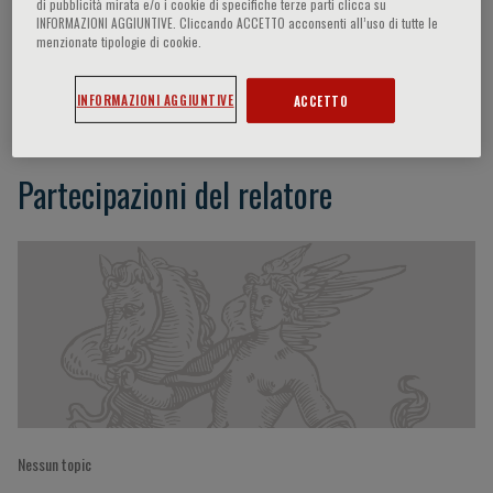
di pubblicità mirata e/o i cookie di specifiche terze parti clicca su
INFORMAZIONI AGGIUNTIVE. Cliccando ACCETTO acconsenti all’uso di tutte le
menzionate tipologie di cookie.
Giacomo Bianchi
INFORMAZIONI AGGIUNTIVE
ACCETTO
Partecipazioni del relatore
Nessun topic