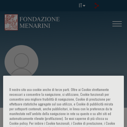
IT
Giacomo Bianchi
Il nostro sito usa cookie anche di terze parti. Oltre ai Cookie strettamente
necessari a consentire la navigazione, si utilizzano, Cookie funzionali per
consentire una migliore fruibilità di navigazione, Cookie di prestazione per
effettuare statistiche aggregate sul suo utilizzo, e Cookie di pubblicità mirata
per sottoporti contenuti, anche pubblicitari, in linea con le preferenze da te
manifestate nell‘ambito della navigazione in rete su questo e su altri siti ed
HOME PAGE
/
CORSI ED EVENTI
/
RELATORE
automaticamente rilevate (profilazione). Se vuoi saperne di più clicca su
Cookie policy. Per inibire i Cookie funzionali, i Cookie di prestazione, i Cookie