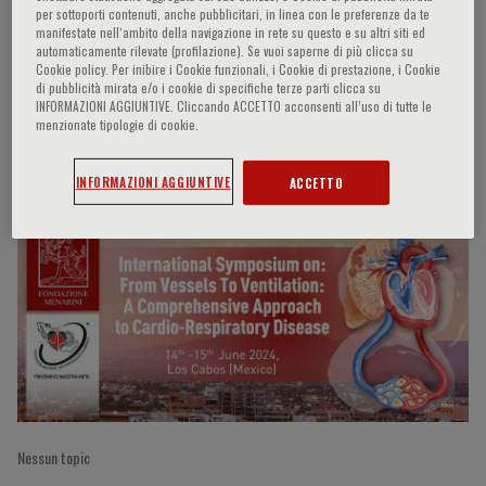
per sottoporti contenuti, anche pubblicitari, in linea con le preferenze da te
manifestate nell‘ambito della navigazione in rete su questo e su altri siti ed
automaticamente rilevate (profilazione). Se vuoi saperne di più clicca su
Cookie policy. Per inibire i Cookie funzionali, i Cookie di prestazione, i Cookie
Geraldo Payro Ramirez
di pubblicità mirata e/o i cookie di specifiche terze parti clicca su
INFORMAZIONI AGGIUNTIVE. Cliccando ACCETTO acconsenti all’uso di tutte le
menzionate tipologie di cookie.
Partecipazioni del relatore
INFORMAZIONI AGGIUNTIVE
ACCETTO
Nessun topic