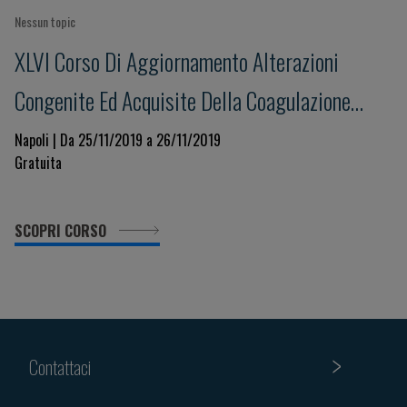
Nessun topic
XLVI Corso Di Aggiornamento Alterazioni
Congenite Ed Acquisite Della Coagulazione
Focus Su: Sindrome Da Anticorpi Antifosfolipidi
Napoli | Da 25/11/2019 a 26/11/2019
Gratuita
(APS): Prevenzione, Diagnosi E Trattamento
SCOPRI CORSO
Contattaci