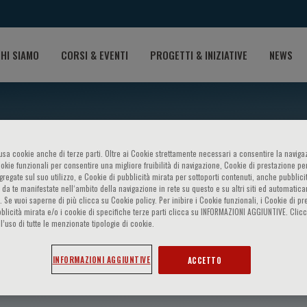
HI SIAMO
CORSI & EVENTI
PROGETTI & INIZIATIVE
NEWS
o usa cookie anche di terze parti. Oltre ai Cookie strettamente necessari a consentire la navigaz
ookie funzionali per consentire una migliore fruibilità di navigazione, Cookie di prestazione per
ggregate sul suo utilizzo, e Cookie di pubblicità mirata per sottoporti contenuti, anche pubblicit
 da te manifestate nell‘ambito della navigazione in rete su questo e su altri siti ed automatic
). Se vuoi saperne di più clicca su Cookie policy. Per inibire i Cookie funzionali, i Cookie di pr
blicità mirata e/o i cookie di specifiche terze parti clicca su INFORMAZIONI AGGIUNTIVE. Cl
l’uso di tutte le menzionate tipologie di cookie.
INFORMAZIONI AGGIUNTIVE
ACCETTO