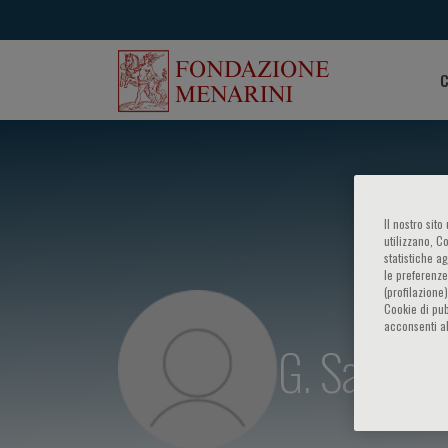
C
Il nostro sit
utilizzano, C
statistiche a
le preferenze
(profilazione
Cookie di pub
acconsenti al
G. Sala