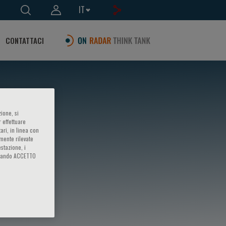
IT
CONTATTACI
ione, si
 effettuare
ari, in linea con
amente rilevate
estazione, i
iccando ACCETTO