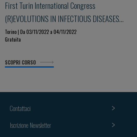
First Turin International Congress
(R)EVOLUTIONS IN INFECTIOUS DISEASES
Immunity and Pharmacology
Torino | Da 03/11/2022 a 04/11/2022
Gratuita
SCOPRI CORSO
Contattaci
Iscrizione Newsletter