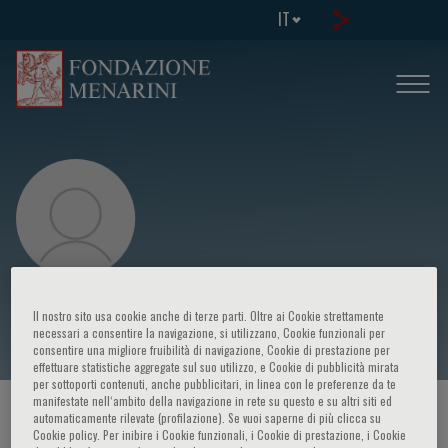
IT
G. de Haan
Il nostro sito usa cookie anche di terze parti. Oltre ai Cookie strettamente
necessari a consentire la navigazione, si utilizzano, Cookie funzionali per
consentire una migliore fruibilità di navigazione, Cookie di prestazione per
effettuare statistiche aggregate sul suo utilizzo, e Cookie di pubblicità mirata
per sottoporti contenuti, anche pubblicitari, in linea con le preferenze da te
manifestate nell‘ambito della navigazione in rete su questo e su altri siti ed
HOME PAGE
/
CORSI ED EVENTI
/
RELATORE
automaticamente rilevate (profilazione). Se vuoi saperne di più clicca su
Cookie policy. Per inibire i Cookie funzionali, i Cookie di prestazione, i Cookie