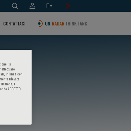
IT
CONTATTACI
ione, si
 effettuare
ari, in linea con
amente rilevate
estazione, i
iccando ACCETTO