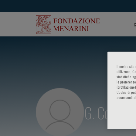
C
Il nostro sit
utilizzano, C
statistiche a
le preferenze
(profilazione
Cookie di pub
acconsenti al
G. Colloca