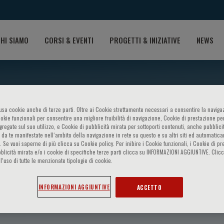
HI SIAMO
CORSI & EVENTI
PROGETTI & INIZIATIVE
NEWS
o usa cookie anche di terze parti. Oltre ai Cookie strettamente necessari a consentire la navigaz
ookie funzionali per consentire una migliore fruibilità di navigazione, Cookie di prestazione per
ggregate sul suo utilizzo, e Cookie di pubblicità mirata per sottoporti contenuti, anche pubblicit
 da te manifestate nell‘ambito della navigazione in rete su questo e su altri siti ed automatic
). Se vuoi saperne di più clicca su Cookie policy. Per inibire i Cookie funzionali, i Cookie di pr
blicità mirata e/o i cookie di specifiche terze parti clicca su INFORMAZIONI AGGIUNTIVE. Cl
l’uso di tutte le menzionate tipologie di cookie.
INFORMAZIONI AGGIUNTIVE
ACCETTO