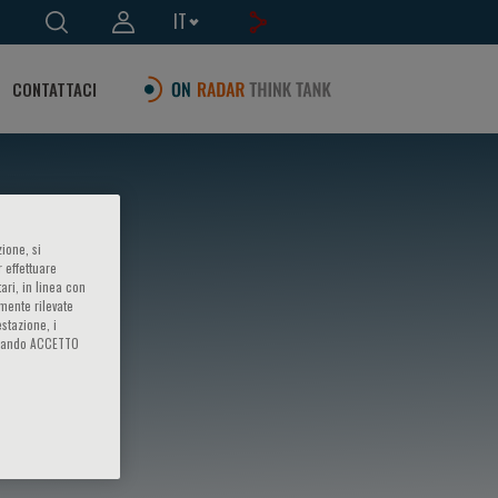
IT
CONTATTACI
ione, si
 effettuare
ari, in linea con
amente rilevate
estazione, i
iccando ACCETTO