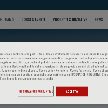
HI SIAMO
CORSI & EVENTI
PROGETTI & INIZIATIVE
NEWS
o usa cookie anche di terze parti. Oltre ai Cookie strettamente necessari a consentire la navigaz
ookie funzionali per consentire una migliore fruibilità di navigazione, Cookie di prestazione per
ggregate sul suo utilizzo, e Cookie di pubblicità mirata per sottoporti contenuti, anche pubblicit
 da te manifestate nell‘ambito della navigazione in rete su questo e su altri siti ed automatic
). Se vuoi saperne di più clicca su Cookie policy. Per inibire i Cookie funzionali, i Cookie di pr
blicità mirata e/o i cookie di specifiche terze parti clicca su INFORMAZIONI AGGIUNTIVE. Cl
l’uso di tutte le menzionate tipologie di cookie.
pade
INFORMAZIONI AGGIUNTIVE
ACCETTO