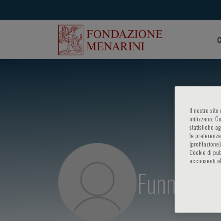
C
Il nostro sit
utilizzano, C
statistiche a
le preferenze
(profilazione
Cookie di pub
acconsenti al
Funmi Olo