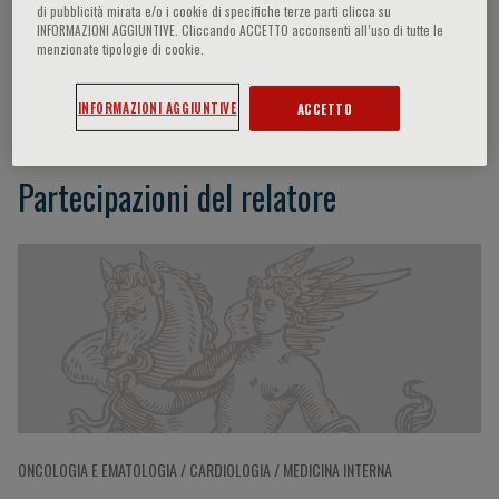
di pubblicità mirata e/o i cookie di specifiche terze parti clicca su
INFORMAZIONI AGGIUNTIVE. Cliccando ACCETTO acconsenti all’uso di tutte le
menzionate tipologie di cookie.
Frist Rosendaal
INFORMAZIONI AGGIUNTIVE
ACCETTO
Partecipazioni del relatore
ONCOLOGIA E EMATOLOGIA / CARDIOLOGIA / MEDICINA INTERNA