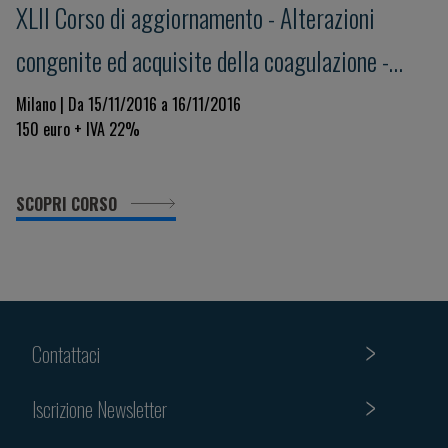
XLII Corso di aggiornamento - Alterazioni
congenite ed acquisite della coagulazione -
Focus su: Applicazione e limiti del D-Dimero
Milano | Da 15/11/2016 a 16/11/2016
150 euro + IVA 22%
SCOPRI CORSO
Contattaci
Iscrizione Newsletter