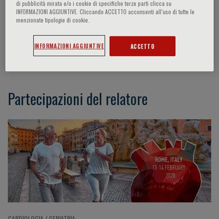
di pubblicità mirata e/o i cookie di specifiche terze parti clicca su
INFORMAZIONI AGGIUNTIVE. Cliccando ACCETTO acconsenti all’uso di tutte le
menzionate tipologie di cookie.
Franz Messerli
INFORMAZIONI AGGIUNTIVE
ACCETTO
New York, NY, US
Partecipazioni del relatore
CARDIOLOGIA / GERIATRIA