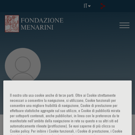
IT
Francois Becmeur
Il nostro sito usa cookie anche di terze parti. Oltre ai Cookie strettamente
necessari a consentire la navigazione, si utilizzano, Cookie funzionali per
consentire una migliore fruibilità di navigazione, Cookie di prestazione per
effettuare statistiche aggregate sul suo utilizzo, e Cookie di pubblicità mirata
per sottoporti contenuti, anche pubblicitari, in linea con le preferenze da te
manifestate nell‘ambito della navigazione in rete su questo e su altri siti ed
HOME PAGE
/
CORSI ED EVENTI
/
RELATORE
automaticamente rilevate (profilazione). Se vuoi saperne di più clicca su
Cookie policy. Per inibire i Cookie funzionali, i Cookie di prestazione, i Cookie