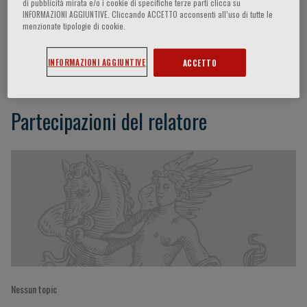
di pubblicità mirata e/o i cookie di specifiche terze parti clicca su
INFORMAZIONI AGGIUNTIVE. Cliccando ACCETTO acconsenti all’uso di tutte le
menzionate tipologie di cookie.
Francois Becmeur
INFORMAZIONI AGGIUNTIVE
ACCETTO
Partecipazioni del relatore
Nessun topic