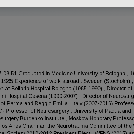
07-08-51 Graduated in Medicine University of Bologna , 1
y 1985 Experience of work abroad : Sweden (Stocholm) 
n at Bellaria Hospital Bologna (1985-1990) , Director of
i Hospital Cesena (1990-2007) , Director of Neurosurg
 of Parma and Reggio Emilia , Italy (2007-2016) Profess
7- Professor of Neurosurgery , University of Padua and
osurgery Burdenko Institute , Moskow Honorary Professo
Buenos Aires Chairman the Neurotrauma Committee of th
ical Society 2010-2012 President Elect , WFNS (2015) a