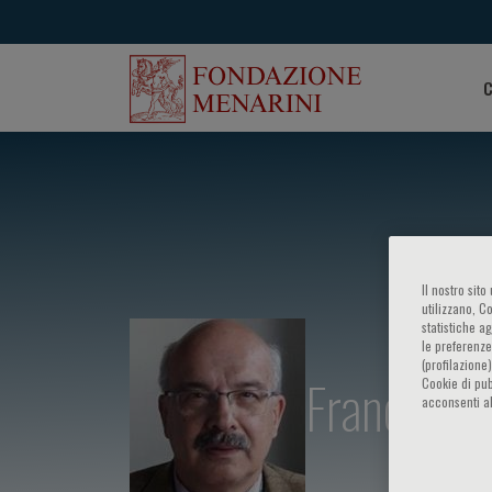
C
Il nostro sit
utilizzano, C
statistiche a
le preferenze
(profilazione
Franco Se
Cookie di pub
acconsenti al