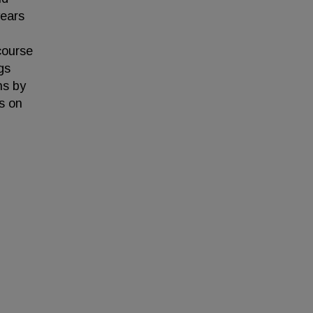
years
,
course
gs
ns by
s on