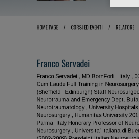
HOME PAGE
/
CORSI ED EVENTI
/
RELATORE
Franco Servadei
Franco Servadei , MD BornForli , Italy , 
Cum Laude Full Training in Neurosurger
(Sheffield , Edinburgh) Staff Neurosurgeo
Neurotrauma and Emergency Dept. Bufalin
Neurotraumatology , University Hospitals
Neurosurgery , Humanitas University 201
Parma, Italy Honorary Professor of Neur
Neurosurgery , Universita’ Italiana di 
(2002-2009) Presdeint Italian Neurosurg