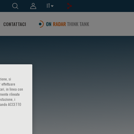
IT
CONTATTACI
ione, si
 effettuare
ari, in linea con
amente rilevate
estazione, i
iccando ACCETTO