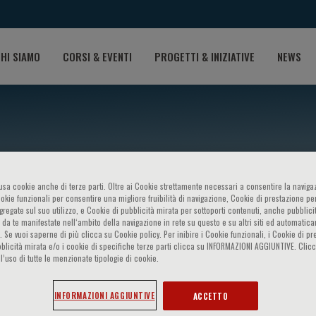
HI SIAMO
CORSI & EVENTI
PROGETTI & INIZIATIVE
NEWS
o usa cookie anche di terze parti. Oltre ai Cookie strettamente necessari a consentire la navigaz
ookie funzionali per consentire una migliore fruibilità di navigazione, Cookie di prestazione per
ggregate sul suo utilizzo, e Cookie di pubblicità mirata per sottoporti contenuti, anche pubblicit
 da te manifestate nell‘ambito della navigazione in rete su questo e su altri siti ed automatic
). Se vuoi saperne di più clicca su Cookie policy. Per inibire i Cookie funzionali, i Cookie di pr
rvadei
blicità mirata e/o i cookie di specifiche terze parti clicca su INFORMAZIONI AGGIUNTIVE. Cl
l’uso di tutte le menzionate tipologie di cookie.
INFORMAZIONI AGGIUNTIVE
ACCETTO