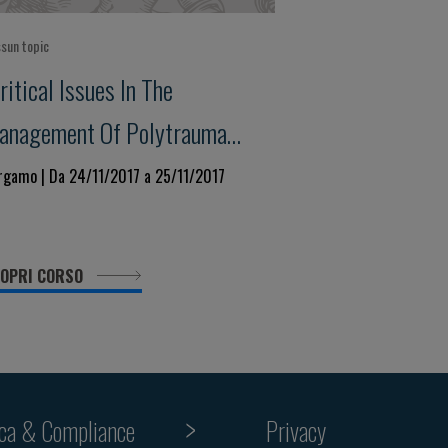
sun topic
ritical Issues In The
anagement Of Polytrauma
atient With Tbi"
rgamo | Da 24/11/2017 a 25/11/2017
OPRI CORSO
ica & Compliance
Privacy