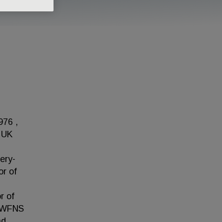
976 ,
, UK
ery-
or of
r of
e WFNS
nd