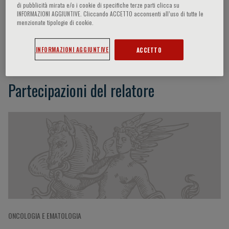
di pubblicità mirata e/o i cookie di specifiche terze parti clicca su
INFORMAZIONI AGGIUNTIVE. Cliccando ACCETTO acconsenti all’uso di tutte le
menzionate tipologie di cookie.
Francesco Saverio Mennini
INFORMAZIONI AGGIUNTIVE
ACCETTO
Partecipazioni del relatore
ONCOLOGIA E EMATOLOGIA