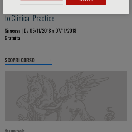
Cardiology II Edition. From Scientific Evidence
to Clinical Practice
Siracusa | Da 05/11/2018 a 07/11/2018
Gratuita
SCOPRI CORSO
Nessun topic