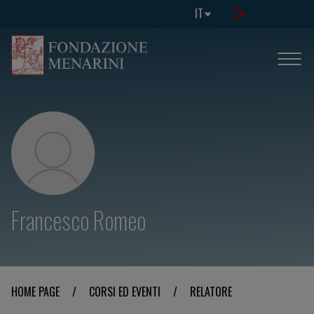
IT
Francesco Romeo
HOME PAGE
/
CORSI ED EVENTI
/
RELATORE