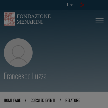
IT
Francesco Luzza
HOME PAGE
/
CORSI ED EVENTI
/
RELATORE