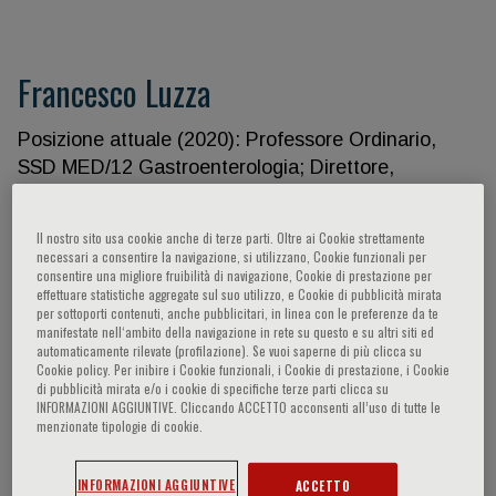
Francesco Luzza
Posizione attuale (2020): Professore Ordinario,
SSD MED/12 Gastroenterologia; Direttore,
Dipartimento di Scienze della Salute, componente
Senato Accademico, Università di Catanzaro
Il nostro sito usa cookie anche di terze parti. Oltre ai Cookie strettamente
“Magna Graecia” (UMG); Direttore, Unità Operativa
necessari a consentire la navigazione, si utilizzano, Cookie funzionali per
consentire una migliore fruibilità di navigazione, Cookie di prestazione per
Complessa di Fisiopatologia Digestiva, Azienda
effettuare statistiche aggregate sul suo utilizzo, e Cookie di pubblicità mirata
Ospedaliera “Mater Domini”, Campus di Germaneto
per sottoporti contenuti, anche pubblicitari, in linea con le preferenze da te
manifestate nell‘ambito della navigazione in rete su questo e su altri siti ed
UMG - Qualificazioni professionali: *Diploma di
automaticamente rilevate (profilazione). Se vuoi saperne di più clicca su
Maturità Classica, Catanzaro, 1974;*Laurea in
Cookie policy. Per inibire i Cookie funzionali, i Cookie di prestazione, i Cookie
Medicina e Chirurgia, Università di Bologna, 1980,
di pubblicità mirata e/o i cookie di specifiche terze parti clicca su
INFORMAZIONI AGGIUNTIVE. Cliccando ACCETTO acconsenti all’uso di tutte le
110/110 e lode;*Abilitazione medico-chirurgo, 1980,
menzionate tipologie di cookie.
110/110;*Specializzazione in Gastroenterologia ed
Endoscopia Digestiva, 1984, 70/70 e lode e in
INFORMAZIONI AGGIUNTIVE
ACCETTO