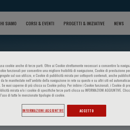
HI SIAMO
CORSI & EVENTI
PROGETTI & INIZIATIVE
NEWS
o usa cookie anche di terze parti. Oltre ai Cookie strettamente necessari a consentire la navigaz
ookie funzionali per consentire una migliore fruibilità di navigazione, Cookie di prestazione per
ggregate sul suo utilizzo, e Cookie di pubblicità mirata per sottoporti contenuti, anche pubblicit
 da te manifestate nell‘ambito della navigazione in rete su questo e su altri siti ed automatic
). Se vuoi saperne di più clicca su Cookie policy. Per inibire i Cookie funzionali, i Cookie di pr
blicità mirata e/o i cookie di specifiche terze parti clicca su INFORMAZIONI AGGIUNTIVE. Cl
l’uso di tutte le menzionate tipologie di cookie.
Fantin
INFORMAZIONI AGGIUNTIVE
ACCETTO