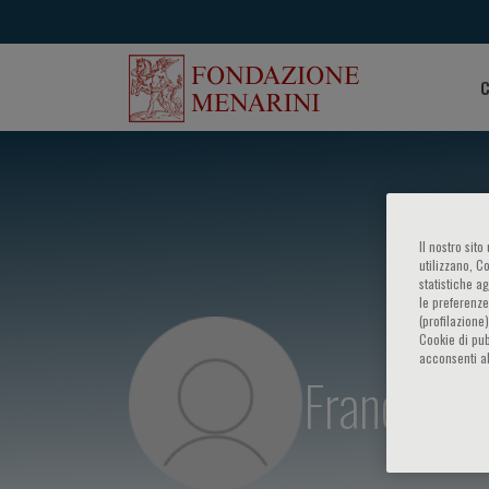
C
Il nostro sit
utilizzano, C
statistiche a
le preferenze
(profilazione
Cookie di pub
acconsenti al
Francesco 