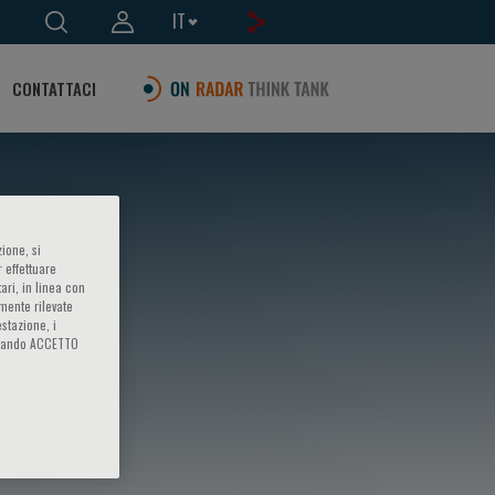
IT
CONTATTACI
ione, si
 effettuare
ari, in linea con
amente rilevate
estazione, i
iccando ACCETTO