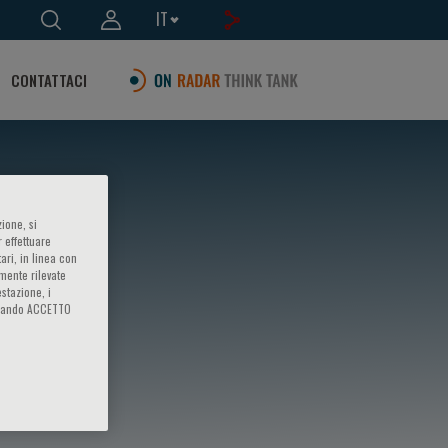
IT
CONTATTACI
ione, si
 effettuare
ari, in linea con
amente rilevate
estazione, i
iccando ACCETTO