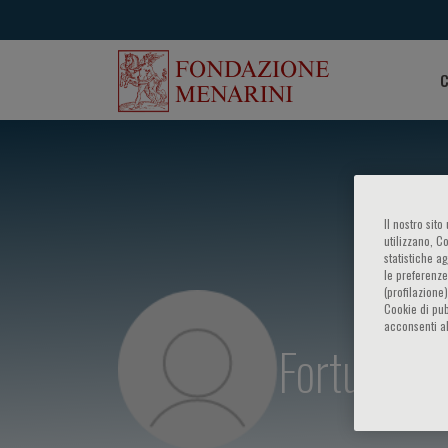
C
Il nostro sit
utilizzano, C
statistiche a
le preferenze
(profilazione
Cookie di pub
acconsenti al
Fortunato 