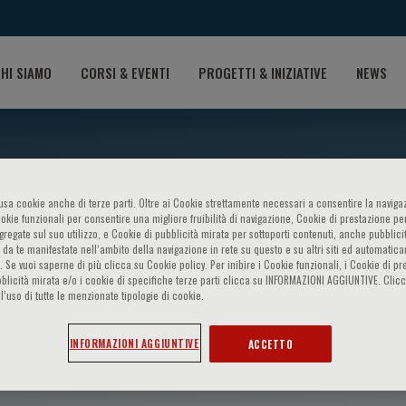
HI SIAMO
CORSI & EVENTI
PROGETTI & INIZIATIVE
NEWS
o usa cookie anche di terze parti. Oltre ai Cookie strettamente necessari a consentire la navigaz
ookie funzionali per consentire una migliore fruibilità di navigazione, Cookie di prestazione per
ggregate sul suo utilizzo, e Cookie di pubblicità mirata per sottoporti contenuti, anche pubblicit
 da te manifestate nell‘ambito della navigazione in rete su questo e su altri siti ed automatic
). Se vuoi saperne di più clicca su Cookie policy. Per inibire i Cookie funzionali, i Cookie di pr
blicità mirata e/o i cookie di specifiche terze parti clicca su INFORMAZIONI AGGIUNTIVE. Cl
l’uso di tutte le menzionate tipologie di cookie.
Ciardiello
INFORMAZIONI AGGIUNTIVE
ACCETTO