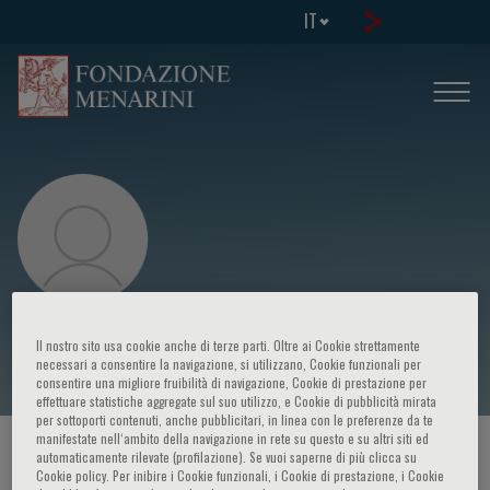
IT
Final Remarks
Il nostro sito usa cookie anche di terze parti. Oltre ai Cookie strettamente
necessari a consentire la navigazione, si utilizzano, Cookie funzionali per
consentire una migliore fruibilità di navigazione, Cookie di prestazione per
effettuare statistiche aggregate sul suo utilizzo, e Cookie di pubblicità mirata
per sottoporti contenuti, anche pubblicitari, in linea con le preferenze da te
manifestate nell‘ambito della navigazione in rete su questo e su altri siti ed
HOME PAGE
/
CORSI ED EVENTI
/
RELATORE
automaticamente rilevate (profilazione). Se vuoi saperne di più clicca su
Cookie policy. Per inibire i Cookie funzionali, i Cookie di prestazione, i Cookie