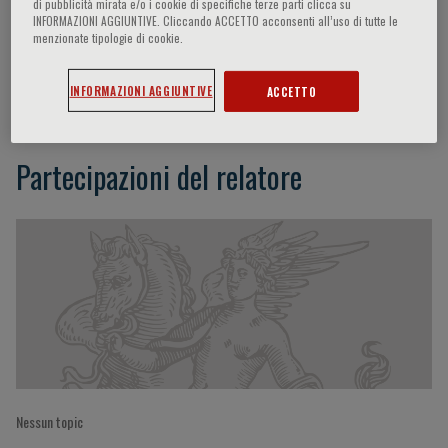
di pubblicità mirata e/o i cookie di specifiche terze parti clicca su
INFORMAZIONI AGGIUNTIVE. Cliccando ACCETTO acconsenti all’uso di tutte le
menzionate tipologie di cookie.
Final Remarks
INFORMAZIONI AGGIUNTIVE
ACCETTO
Partecipazioni del relatore
Nessun topic