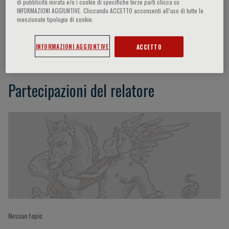
di pubblicità mirata e/o i cookie di specifiche terze parti clicca su
INFORMAZIONI AGGIUNTIVE. Cliccando ACCETTO acconsenti all’uso di tutte le
menzionate tipologie di cookie.
Filippo Fraggetta
INFORMAZIONI AGGIUNTIVE
ACCETTO
Partecipazioni del relatore
Nessun topic