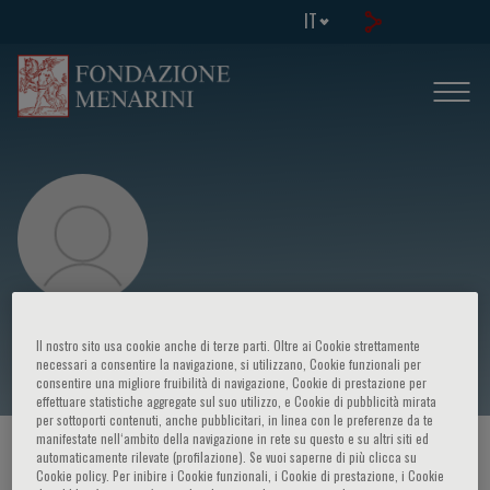
IT
Filippo Fraggetta
Il nostro sito usa cookie anche di terze parti. Oltre ai Cookie strettamente
necessari a consentire la navigazione, si utilizzano, Cookie funzionali per
consentire una migliore fruibilità di navigazione, Cookie di prestazione per
effettuare statistiche aggregate sul suo utilizzo, e Cookie di pubblicità mirata
per sottoporti contenuti, anche pubblicitari, in linea con le preferenze da te
manifestate nell‘ambito della navigazione in rete su questo e su altri siti ed
HOME PAGE
/
CORSI ED EVENTI
/
RELATORE
automaticamente rilevate (profilazione). Se vuoi saperne di più clicca su
Cookie policy. Per inibire i Cookie funzionali, i Cookie di prestazione, i Cookie