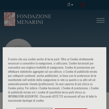
IT
Il nostro sito usa cookie anche di terze parti. Oltre ai Cookie strettamente
necessari a consentire la navigazione, si utilizzano, Cookie funzionali per
consentire una migliore fruibilità di navigazione, Cookie di prestazione per
effettuare statistiche aggregate sul suo utilizzo, e Cookie di pubblicità mirata
Filippo Ansaldi
per sottoporti contenuti, anche pubblicitari, in linea con le preferenze da te
manifestate nell‘ambito della navigazione in rete su questo e su altri siti ed
automaticamente rilevate (profilazione). Se vuoi saperne di più clicca su
Cookie policy. Per inibire i Cookie funzionali, i Cookie di prestazione, i Cookie
di pubblicità mirata e/o i cookie di specifiche terze parti clicca su
INFORMAZIONI AGGIUNTIVE. Cliccando ACCETTO acconsenti all’uso di tutte le
menzionate tipologie di cookie.
HOME PAGE
/
CORSI ED EVENTI
/
RELATORE