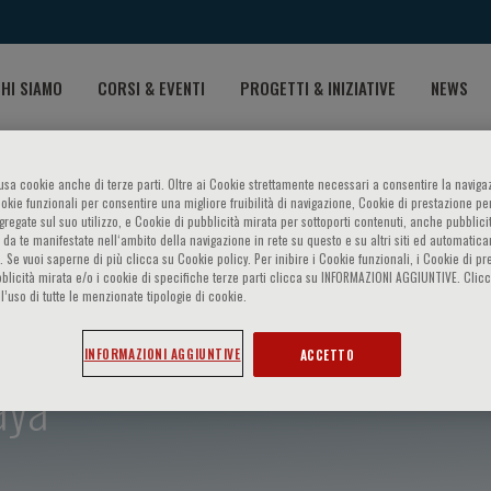
HI SIAMO
CORSI & EVENTI
PROGETTI & INIZIATIVE
NEWS
o usa cookie anche di terze parti. Oltre ai Cookie strettamente necessari a consentire la navigaz
ookie funzionali per consentire una migliore fruibilità di navigazione, Cookie di prestazione per
ggregate sul suo utilizzo, e Cookie di pubblicità mirata per sottoporti contenuti, anche pubblicit
 da te manifestate nell‘ambito della navigazione in rete su questo e su altri siti ed automatic
). Se vuoi saperne di più clicca su Cookie policy. Per inibire i Cookie funzionali, i Cookie di pr
blicità mirata e/o i cookie di specifiche terze parti clicca su INFORMAZIONI AGGIUNTIVE. Cl
l’uso di tutte le menzionate tipologie di cookie.
INFORMAZIONI AGGIUNTIVE
ACCETTO
aya