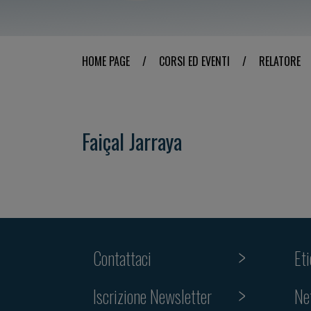
HOME PAGE
/
CORSI ED EVENTI
/
RELATORE
Faiçal Jarraya
Contattaci
Et
Iscrizione Newsletter
Ne