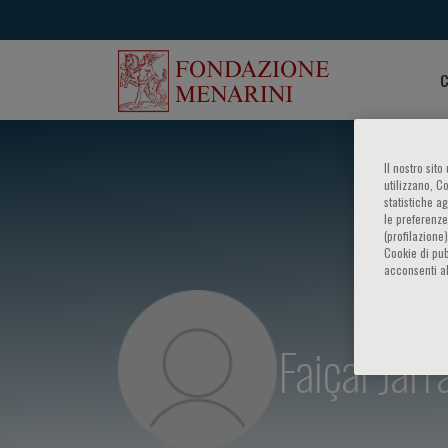
C
Il nostro sit
utilizzano, C
statistiche a
le preferenze
(profilazione
Cookie di pub
acconsenti al
Faiçal Jarr