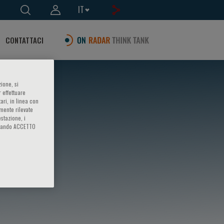
IT
CONTATTACI
ione, si
 effettuare
ari, in linea con
amente rilevate
estazione, i
iccando ACCETTO