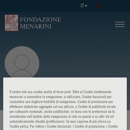
IT
Fabrizio Dal Moro
Il nostro sito usa cookie anche di terze parti. Oltre ai Cookie strettamente
necessari a consentire la navigazione, si utilizzano, Cookie funzionali per
consentire una migliore fruibilità di navigazione, Cookie di prestazione per
effettuare statistiche aggregate sul suo utilizzo, e Cookie di pubblicità mirata
per sottoporti contenuti, anche pubblicitari, in linea con le preferenze da te
manifestate nell‘ambito della navigazione in rete su questo e su altri siti ed
HOME PAGE
/
CORSI ED EVENTI
/
RELATORE
automaticamente rilevate (profilazione). Se vuoi saperne di più clicca su
Cookie policy. Per inibire i Cookie funzionali, i Cookie di prestazione, i Cookie