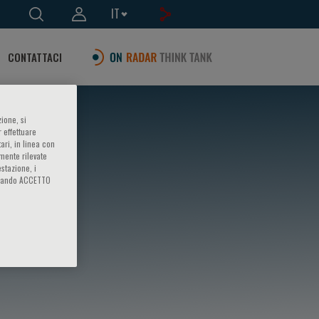
IT
CONTATTACI
ione, si
 effettuare
ari, in linea con
amente rilevate
estazione, i
iccando ACCETTO