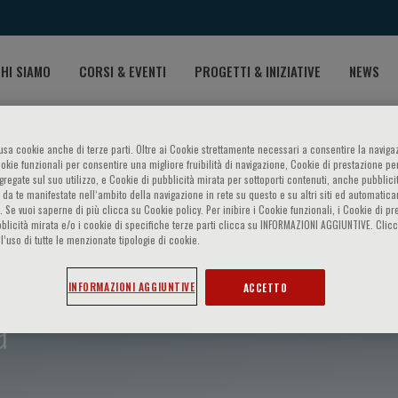
HI SIAMO
CORSI & EVENTI
PROGETTI & INIZIATIVE
NEWS
o usa cookie anche di terze parti. Oltre ai Cookie strettamente necessari a consentire la navigaz
ookie funzionali per consentire una migliore fruibilità di navigazione, Cookie di prestazione per
ggregate sul suo utilizzo, e Cookie di pubblicità mirata per sottoporti contenuti, anche pubblicit
 da te manifestate nell‘ambito della navigazione in rete su questo e su altri siti ed automatic
). Se vuoi saperne di più clicca su Cookie policy. Per inibire i Cookie funzionali, i Cookie di pr
blicità mirata e/o i cookie di specifiche terze parti clicca su INFORMAZIONI AGGIUNTIVE. Cl
l’uso di tutte le menzionate tipologie di cookie.
INFORMAZIONI AGGIUNTIVE
ACCETTO
a