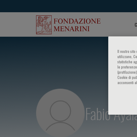
C
Il nostro sit
utilizzano, C
statistiche a
le preferenze
(profilazione
Cookie di pub
acconsenti al
Fabio Ayal