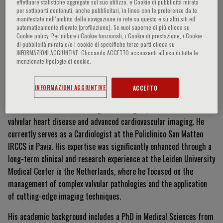
effettuare statistiche aggregate sul suo utilizzo, e Cookie di pubblicità mirata
per sottoporti contenuti, anche pubblicitari, in linea con le preferenze da te
manifestate nell‘ambito della navigazione in rete su questo e su altri siti ed
automaticamente rilevate (profilazione). Se vuoi saperne di più clicca su
Federico Fortuni
Cookie policy. Per inibire i Cookie funzionali, i Cookie di prestazione, i Cookie
di pubblicità mirata e/o i cookie di specifiche terze parti clicca su
INFORMAZIONI AGGIUNTIVE. Cliccando ACCETTO acconsenti all’uso di tutte le
menzionate tipologie di cookie.
Curriculum Vitae
INFORMAZIONI AGGIUNTIVE
ACCETTO
Federico Fortuni is a cardiologist with high specialization in
valvular heart disease and advanced cardiovascular imaging. He
currently serves as a Cardiologist at the Policlinico San Matteo
IRCCS in Pavia. His expertise was significantly enhanced through a
long-term clinical and research experience at the Leiden University
Medical Center in the Netherlands, where he focused on the
management of complex valvular pathologies and the application
of cutting-edge imaging techniques.
His academic background includes a PhD in Medical Sciences from