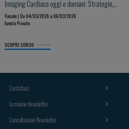
Imaging Cardiaco oggi e domani: Strategie,
Innovazione e Governance per un Sistema
Fiesole | Da 04/03/2026 a 06/03/2026
Evento Privato
Sostenibile
SCOPRI CORSO
Contattaci
Iscrizione Newsletter
Cancellazione Newsletter