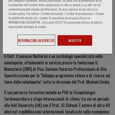
per sottoporti contenuti, anche pubblicitari, in linea con le preferenze da te
manifestate nell‘ambito della navigazione in rete su questo e su altri siti ed
automaticamente rilevate (profilazione). Se vuoi saperne di più clicca su
Cookie policy. Per inibire i Cookie funzionali, i Cookie di prestazione, i Cookie
Francesco Becherini
di pubblicità mirata e/o i cookie di specifiche terze parti clicca su
INFORMAZIONI AGGIUNTIVE. Cliccando ACCETTO acconsenti all’uso di tutte le
menzionate tipologie di cookie.
INFORMAZIONI AGGIUNTIVE
ACCETTO
Curriculum Vitae
Il Dott. Francesco Becherini è un cardiologo specializzato nelle
valvulopatie, attualmente in servizio presso la Fondazione G.
Monasterio (CNR) di Pisa. Detiene l'Incarico Professionale di Alta
Specializzazione per lo "Sviluppo programma clinico e di ricerca sul
tema delle valvulopatie" sotto la direzione del Prof. Michele Emdin.
Il suo percorso formativo include un PhD in Fisiopatologia
Cardiovascolare e stage internazionali di rilievo, tra cui un periodo
alla Hull University (UK) con il Prof. JG Cleland. È autore di oltre 60
abstract e pubblicazioni internazionali focalizzate sullo scompenso