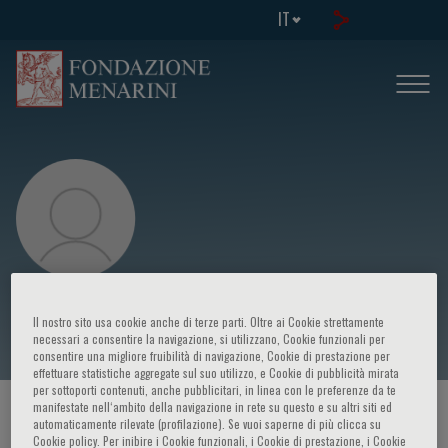
IT
Ewa Warchoł-Celińska
Il nostro sito usa cookie anche di terze parti. Oltre ai Cookie strettamente
necessari a consentire la navigazione, si utilizzano, Cookie funzionali per
consentire una migliore fruibilità di navigazione, Cookie di prestazione per
effettuare statistiche aggregate sul suo utilizzo, e Cookie di pubblicità mirata
per sottoporti contenuti, anche pubblicitari, in linea con le preferenze da te
manifestate nell‘ambito della navigazione in rete su questo e su altri siti ed
HOME PAGE
/
CORSI ED EVENTI
/
RELATORE
automaticamente rilevate (profilazione). Se vuoi saperne di più clicca su
Cookie policy. Per inibire i Cookie funzionali, i Cookie di prestazione, i Cookie