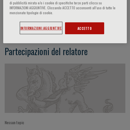
di pubblicità mirata e/o i cookie di specifiche terze parti clicca su
INFORMAZIONI AGGIUNTIVE. Cliccando ACCETTO acconsenti all’uso di tutte le
menzionate tipologie di cookie.
Ewa Warchoł-Celińska
INFORMAZIONI AGGIUNTIVE
ACCETTO
Partecipazioni del relatore
Nessun topic