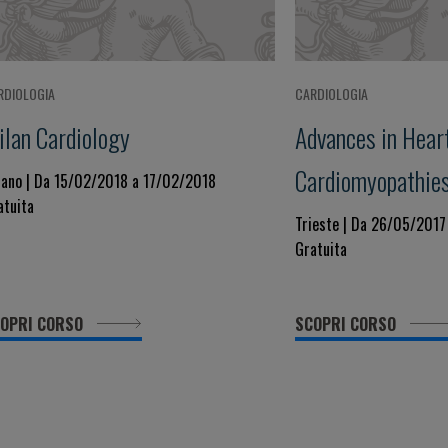
RDIOLOGIA
CARDIOLOGIA
ilan Cardiology
Advances in Heart
Cardiomyopathies
lano | Da 15/02/2018 a 17/02/2018
atuita
Pericardial Dise
Trieste | Da 26/05/201
Gratuita
OPRI CORSO
SCOPRI CORSO