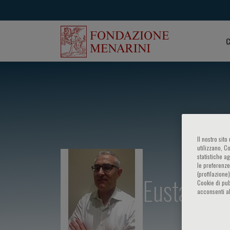
C
Il nostro sit
utilizzano, C
statistiche a
le preferenze
(profilazione
Eustachio 
Cookie di pub
acconsenti al