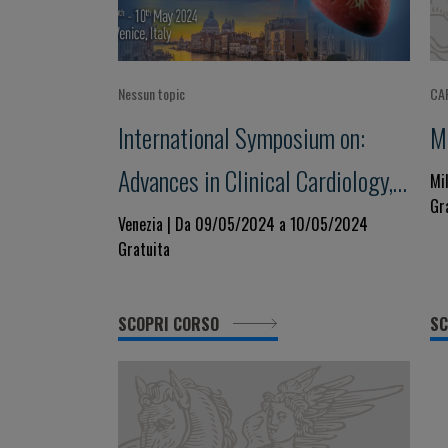
Nessun topic
CA
International Symposium on:
M
Advances in Clinical Cardiology,
Mi
Gr
Valvular Heart Disease and
Venezia | Da 09/05/2024 a 10/05/2024
Gratuita
Cardiovascular Imaging
SCOPRI CORSO
SC