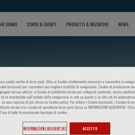
HI SIAMO
CORSI & EVENTI
PROGETTI & INIZIATIVE
NEWS
o usa cookie anche di terze parti. Oltre ai Cookie strettamente necessari a consentire la navigaz
ookie funzionali per consentire una migliore fruibilità di navigazione, Cookie di prestazione per
ggregate sul suo utilizzo, e Cookie di pubblicità mirata per sottoporti contenuti, anche pubblicit
 da te manifestate nell‘ambito della navigazione in rete su questo e su altri siti ed automatic
). Se vuoi saperne di più clicca su Cookie policy. Per inibire i Cookie funzionali, i Cookie di pr
Agricola
blicità mirata e/o i cookie di specifiche terze parti clicca su INFORMAZIONI AGGIUNTIVE. Cl
l’uso di tutte le menzionate tipologie di cookie.
INFORMAZIONI AGGIUNTIVE
ACCETTO