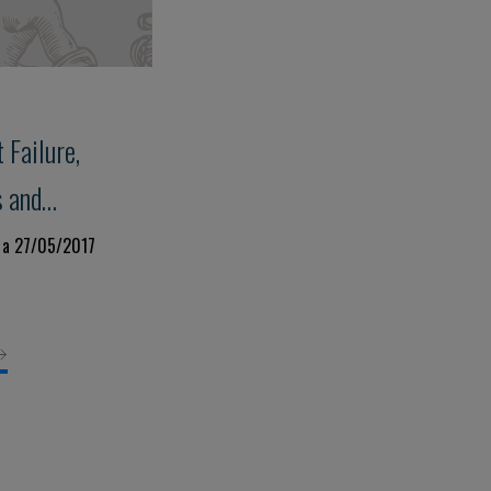
 Failure,
 and
ases
7 a 27/05/2017