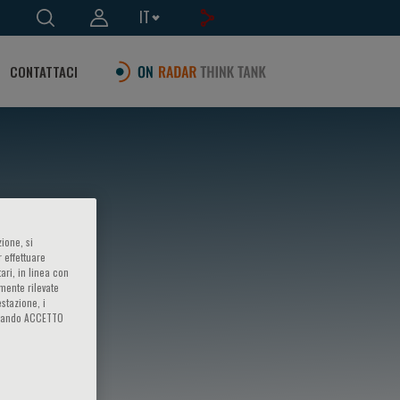
IT
CONTATTACI
ione, si
 effettuare
ari, in linea con
amente rilevate
estazione, i
iccando ACCETTO