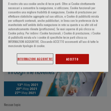
Il nostro sito usa cookie anche di terze parti. Oltre ai Cookie strettamente
necessari a consentire la navigazione, si utilizzano, Cookie funzionali per
consentire una migliore fruibilità di navigazione, Cookie di prestazione per
effettuare statistiche aggregate sul suo utilizzo, e Cookie di pubblicità mirata
Michele Santodirocco
per sottoporti contenuti, anche pubblicitari, in linea con le preferenze da te
manifestate nell‘ambito della navigazione in rete su questo e su altri siti ed
automaticamente rilevate (profilazione). Se vuoi saperne di più clicca su
Cookie policy. Per inibire i Cookie funzionali, i Cookie di prestazione, i Cookie
di pubblicità mirata e/o i cookie di specifiche terze parti clicca su
Partecipazioni del relatore
INFORMAZIONI AGGIUNTIVE. Cliccando ACCETTO acconsenti all’uso di tutte le
menzionate tipologie di cookie.
INFORMAZIONI AGGIUNTIVE
ACCETTO
Nessun topic