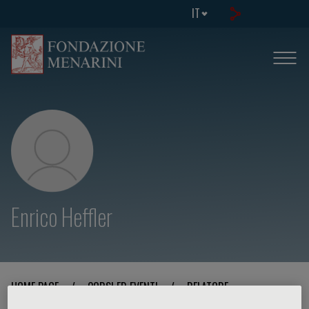
IT
Enrico Heffler
HOME PAGE
/
CORSI ED EVENTI
/
RELATORE