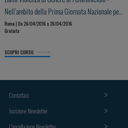
Nell’ambito della Prima Giornata Nazionale per
la Salute della Donna indetta dal Ministero
Roma | Da 26/04/2016 a 26/04/2016
Gratuita
della Salute
SCOPRI CORSO
Contattaci
Iscrizione Newsletter
Cancellazione Newsletter