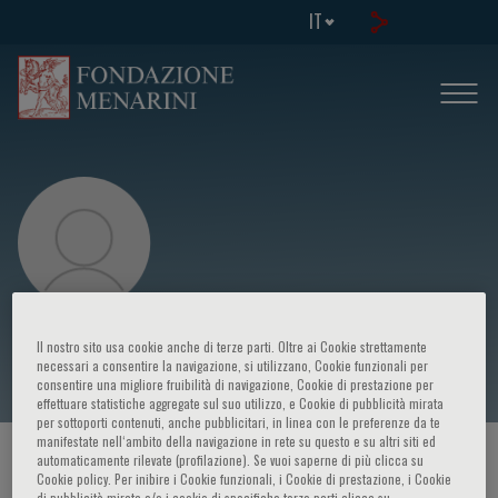
IT
Elisabetta Bugianesi
Il nostro sito usa cookie anche di terze parti. Oltre ai Cookie strettamente
necessari a consentire la navigazione, si utilizzano, Cookie funzionali per
consentire una migliore fruibilità di navigazione, Cookie di prestazione per
effettuare statistiche aggregate sul suo utilizzo, e Cookie di pubblicità mirata
per sottoporti contenuti, anche pubblicitari, in linea con le preferenze da te
manifestate nell‘ambito della navigazione in rete su questo e su altri siti ed
HOME PAGE
/
CORSI ED EVENTI
/
RELATORE
automaticamente rilevate (profilazione). Se vuoi saperne di più clicca su
Cookie policy. Per inibire i Cookie funzionali, i Cookie di prestazione, i Cookie
di pubblicità mirata e/o i cookie di specifiche terze parti clicca su