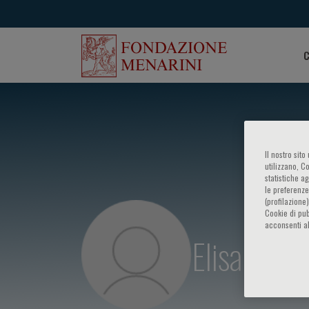
C
Il nostro sit
utilizzano, C
statistiche a
le preferenze
(profilazione
Cookie di pub
acconsenti al
Elisabeth 