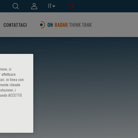
IT
CONTATTACI
ione, si
 effettuare
ari, in linea con
amente rilevate
estazione, i
iccando ACCETTO