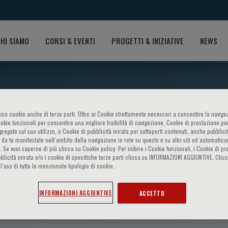
HI SIAMO
CORSI & EVENTI
PROGETTI & INIZIATIVE
NEWS
o usa cookie anche di terze parti. Oltre ai Cookie strettamente necessari a consentire la navigaz
ookie funzionali per consentire una migliore fruibilità di navigazione, Cookie di prestazione per
ggregate sul suo utilizzo, e Cookie di pubblicità mirata per sottoporti contenuti, anche pubblicit
 da te manifestate nell‘ambito della navigazione in rete su questo e su altri siti ed automatic
). Se vuoi saperne di più clicca su Cookie policy. Per inibire i Cookie funzionali, i Cookie di pr
blicità mirata e/o i cookie di specifiche terze parti clicca su INFORMAZIONI AGGIUNTIVE. Cl
l’uso di tutte le menzionate tipologie di cookie.
Sapey
INFORMAZIONI AGGIUNTIVE
ACCETTO