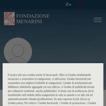
IT
Elisa Vencato
Il nostro sito usa cookie anche di terze parti. Oltre ai Cookie strettamente
necessari a consentire la navigazione, si utilizzano, Cookie funzionali per
consentire una migliore fruibilità di navigazione, Cookie di prestazione per
effettuare statistiche aggregate sul suo utilizzo, e Cookie di pubblicità mirata
per sottoporti contenuti, anche pubblicitari, in linea con le preferenze da te
manifestate nell‘ambito della navigazione in rete su questo e su altri siti ed
HOME PAGE
/
CORSI ED EVENTI
/
RELATORE
automaticamente rilevate (profilazione). Se vuoi saperne di più clicca su
Cookie policy. Per inibire i Cookie funzionali, i Cookie di prestazione, i Cookie