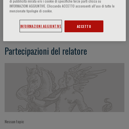
di pubblicità mirata e/o i cookie di specifiche terze parti clicca su
INFORMAZIONI AGGIUNTIVE. Cliccando ACCETTO acconsenti all’uso di tutte le
menzionate tipologie di cookie.
Elisa Vencato
INFORMAZIONI AGGIUNTIVE
ACCETTO
Partecipazioni del relatore
Nessun topic