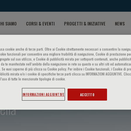
HI SIAMO
CORSI & EVENTI
PROGETTI & INIZIATIVE
NEWS
o usa cookie anche di terze parti. Oltre ai Cookie strettamente necessari a consentire la navigaz
ookie funzionali per consentire una migliore fruibilità di navigazione, Cookie di prestazione per
ggregate sul suo utilizzo, e Cookie di pubblicità mirata per sottoporti contenuti, anche pubblicit
 da te manifestate nell‘ambito della navigazione in rete su questo e su altri siti ed automatic
). Se vuoi saperne di più clicca su Cookie policy. Per inibire i Cookie funzionali, i Cookie di pr
blicità mirata e/o i cookie di specifiche terze parti clicca su INFORMAZIONI AGGIUNTIVE. Cl
l’uso di tutte le menzionate tipologie di cookie.
INFORMAZIONI AGGIUNTIVE
ACCETTO
ella