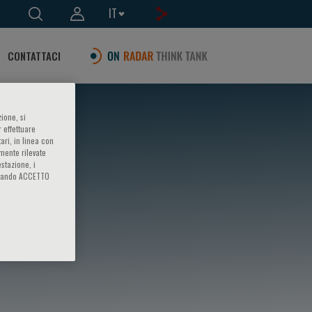
IT
CONTATTACI
ione, si
 effettuare
ari, in linea con
amente rilevate
estazione, i
iccando ACCETTO