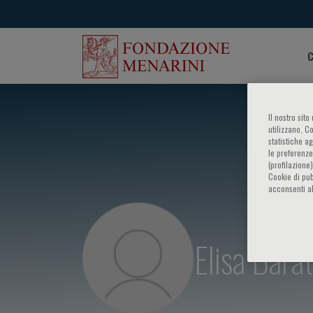
C
Il nostro sit
utilizzano, C
statistiche a
le preferenze
(profilazione
Cookie di pub
acconsenti al
Elisa Barat