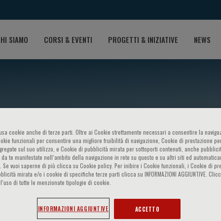
HI SIAMO
CORSI & EVENTI
PROGETTI & INIZIATIVE
NEWS
o usa cookie anche di terze parti. Oltre ai Cookie strettamente necessari a consentire la navigaz
ookie funzionali per consentire una migliore fruibilità di navigazione, Cookie di prestazione per
ggregate sul suo utilizzo, e Cookie di pubblicità mirata per sottoporti contenuti, anche pubblicit
 da te manifestate nell‘ambito della navigazione in rete su questo e su altri siti ed automatic
). Se vuoi saperne di più clicca su Cookie policy. Per inibire i Cookie funzionali, i Cookie di pr
rini
blicità mirata e/o i cookie di specifiche terze parti clicca su INFORMAZIONI AGGIUNTIVE. Cl
l’uso di tutte le menzionate tipologie di cookie.
INFORMAZIONI AGGIUNTIVE
ACCETTO