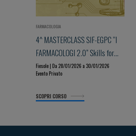
FARMACOLOGIA
4^ MASTERCLASS SIF-EGPC “I
FARMACOLOGI 2.0” Skills for
Success: Leading Innovation in
Fiesole | Da 28/01/2026 a 30/01/2026
Evento Privato
the Era of Artificial Intelligence
SCOPRI CORSO