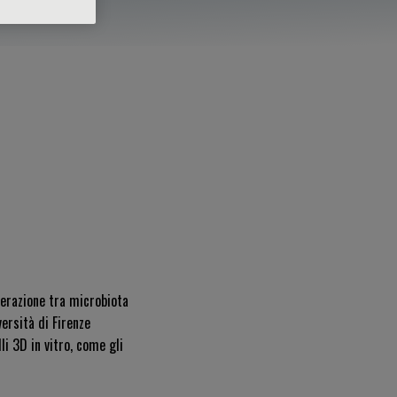
terazione tra microbiota
ersità di Firenze
i 3D in vitro, come gli