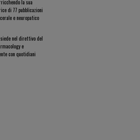
arricchendo la sua
rice di 77 pubblicazioni
iscerale e neuropatico
 siede nel direttivo del
harmacology
e
ente con quotidiani