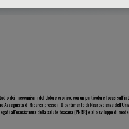
studio dei meccanismi del dolore cronico, con un particolare focus sull’in
e Assegnista di Ricerca presso il Dipartimento di Neuroscienze dell’Univ
gati all'ecosistema della salute toscana (PNRR) e allo sviluppo di modell