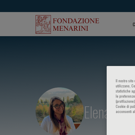
C
Il nostro sit
utilizzano, C
statistiche a
le preferenze
(profilazione
Elena Luca
Cookie di pub
acconsenti al