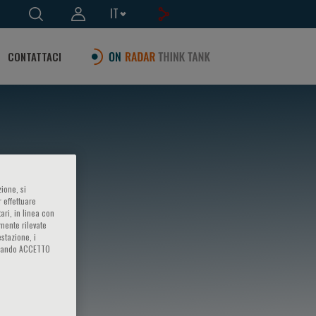
IT
CONTATTACI
ione, si
 effettuare
ari, in linea con
amente rilevate
estazione, i
iccando ACCETTO