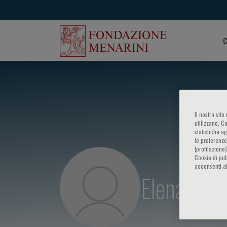
C
Il nostro sit
utilizzano, C
statistiche a
le preferenze
(profilazione
Cookie di pub
acconsenti al
Elena Barg