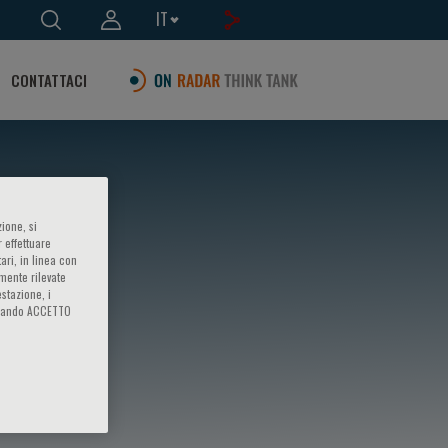
IT
CONTATTACI
ione, si
 effettuare
ari, in linea con
amente rilevate
estazione, i
iccando ACCETTO