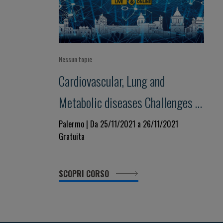
Nessun topic
Cardiovascular, Lung and
Metabolic diseases Challenges in
Medicine for a Personalized
Palermo | Da 25/11/2021 a 26/11/2021
Gratuita
Clinical Decision-Making. Beyond
evidence towards the future in a
SCOPRI CORSO
changing world