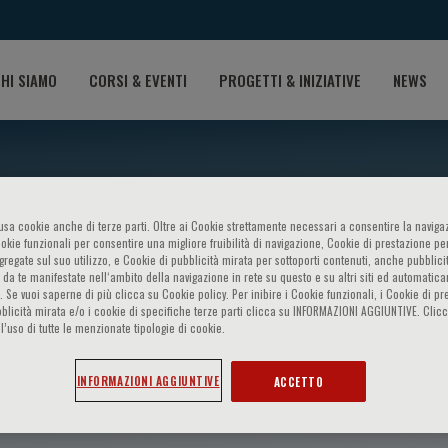
HI SIAMO
CORSI & EVENTI
PROGETTI & INIZIATIVE
NEWS
o usa cookie anche di terze parti. Oltre ai Cookie strettamente necessari a consentire la navigaz
ookie funzionali per consentire una migliore fruibilità di navigazione, Cookie di prestazione per
ggregate sul suo utilizzo, e Cookie di pubblicità mirata per sottoporti contenuti, anche pubblicit
 da te manifestate nell‘ambito della navigazione in rete su questo e su altri siti ed automatic
). Se vuoi saperne di più clicca su Cookie policy. Per inibire i Cookie funzionali, i Cookie di pr
blicità mirata e/o i cookie di specifiche terze parti clicca su INFORMAZIONI AGGIUNTIVE. Cl
l’uso di tutte le menzionate tipologie di cookie.
agli
INFORMAZIONI AGGIUNTIVE
ACCETTO